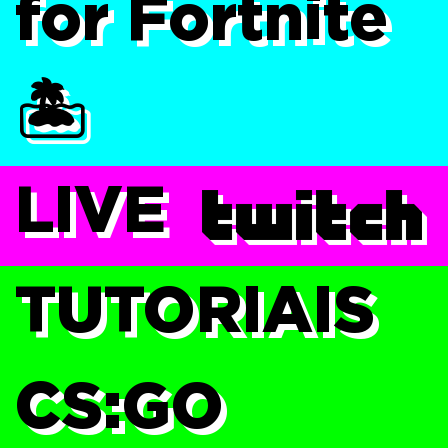
for Fortnite
🏝️
LIVE
TUTORIAIS
CS:GO